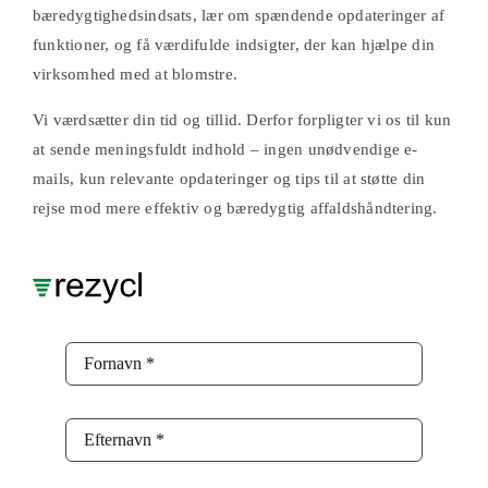
bæredygtighedsindsats, lær om spændende opdateringer af
funktioner, og få værdifulde indsigter, der kan hjælpe din
AI-forbedret
virksomhed med at blomstre.
dataanalyse
Vi værdsætter din tid og tillid. Derfor forpligter vi os til kun
at sende meningsfuldt indhold – ingen unødvendige e-
mails, kun relevante opdateringer og tips til at støtte din
Udnyt kunstig intelligens til at analysere
rejse mod mere effektiv og bæredygtig affaldshåndtering.
affaldsdata og få indsigt i, hvordan du kan
reducere omkostninger og forbedre dine
bæredygtighedsindsatser.