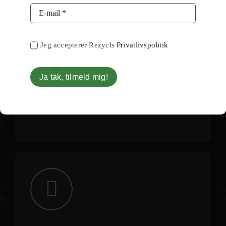
Værktøjer til
Jeg accepterer Rezycls
Privatlivspolitik
bæredygtighedsrappo
Ja tak, tilmeld mig!
Lav nemt rapporter, der fremhæver dine
miljømæssige indsatser, og understøt dine
bæredygtighedsmål og virksomhedens brand.